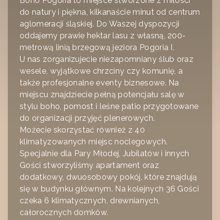
Boho Pogoria to miejsce stworzone z miłości
do natury i piękna, kilkanaście minut od centrum
aglomeracji śląskiej. Do Waszej dyspozycji
oddajemy prawie hektar lasu z własną, 200-
metrową linią brzegową jeziora Pogoria I.
U nas zorganizujecie niezapomniany ślub oraz
wesele, wyjątkowe chrzciny czy komunię, a
także profesjonalne eventy biznesowe. Na
miejscu znajdziecie pełną potencjału salę w
stylu boho, pomost i leśne patio przygotowane
do organizacji przyjęć plenerowych.
Możecie skorzystać również z 40
klimatyzowanych miejsc noclegowych.
Specjalnie dla Pary Młodej, Jubilatów i innych
Gości stworzyliśmy apartament oraz
dodatkowy, dwuosobowy pokój, które znajdują
się w budynku głównym. Na kolejnych 36 Gości
czeka 6 klimatycznych, drewnianych,
całorocznych domków.